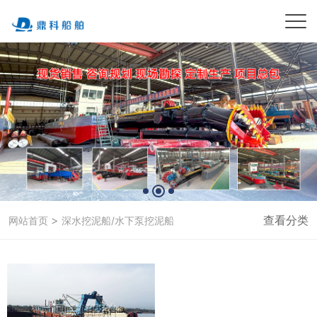
>
查看分类
网站首页
深水挖泥船/水下泵挖泥船