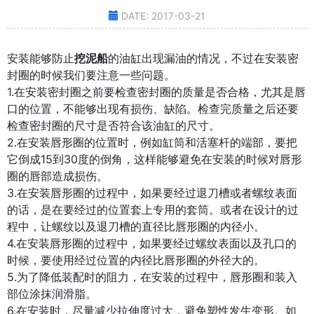
DATE: 2017-03-21
安装能够防止
挖泥船
的油缸出现漏油的情况，不过在安装密
封圈的时候我们要注意一些问题。
1.在安装密封圈之前要检查密封圈的质量是否合格，尤其是唇
口的位置，不能够出现有损伤、缺陷。检查完质量之后还要
检查密封圈的尺寸是否符合该油缸的尺寸。
2.在安装唇形圈的位置时，例如缸筒和活塞杆的端部，要把
它倒成15到30度的倒角，这样能够避免在安装的时候对唇形
圈的唇部造成损伤。
3.在安装唇形圈的过程中，如果要经过退刀槽或者螺纹表面
的话，是在要经过的位置套上专用的套筒。或者在设计的过
程中，让螺纹以及退刀槽的直径比唇形圈的内径小。
4.在安装唇形圈的过程中，如果要经过螺纹表面以及孔口的
时候，要使用经过位置的内径比唇形圈的外径大的。
5.为了降低装配时的阻力，在安装的过程中，唇形圈和装入
部位涂抹润滑脂。
6.在安装时，尽量减少拉伸度过大，避免塑性发生变形。如