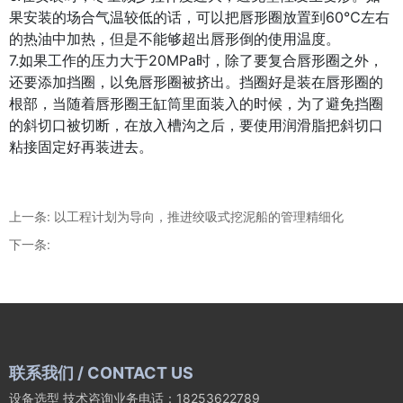
果安装的场合气温较低的话，可以把唇形圈放置到60℃左右
的热油中加热，但是不能够超出唇形倒的使用温度。
7.如果工作的压力大于20MPa时，除了要复合唇形圈之外，
还要添加挡圈，以免唇形圈被挤出。挡圈好是装在唇形圈的
根部，当随着唇形圈王缸筒里面装入的时候，为了避免挡圈
的斜切口被切断，在放入槽沟之后，要使用润滑脂把斜切口
粘接固定好再装进去。
上一条:
以工程计划为导向，推进绞吸式挖泥船的管理精细化
下一条:
联系我们 / CONTACT US
设备选型 技术咨询业务电话：18253622789