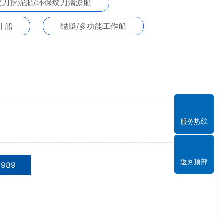
绞刀挖泥船/环保绞刀清淤船
斗船
锚艇/多功能工作船
服务热线
返回顶部
7989