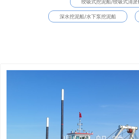
绞吸式挖泥船/绞吸式清淤
深水挖泥船/水下泵挖泥船