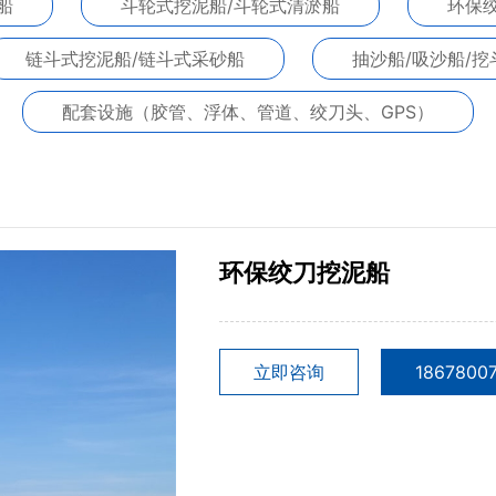
船
斗轮式挖泥船/斗轮式清淤船
环保
链斗式挖泥船/链斗式采砂船
抽沙船/吸沙船/挖
配套设施（胶管、浮体、管道、绞刀头、GPS）
环保绞刀挖泥船
立即咨询
1867800