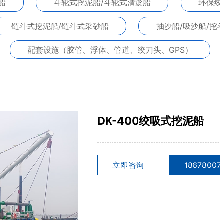
船
斗轮式挖泥船/斗轮式清淤船
环保
链斗式挖泥船/链斗式采砂船
抽沙船/吸沙船/挖
配套设施（胶管、浮体、管道、绞刀头、GPS）
DK-400绞吸式挖泥船
立即咨询
1867800