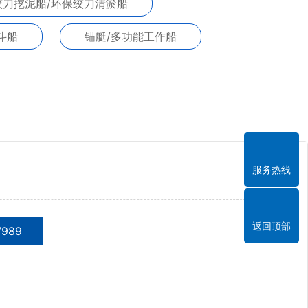
绞刀挖泥船/环保绞刀清淤船
斗船
锚艇/多功能工作船
服务热线
返回顶部
7989