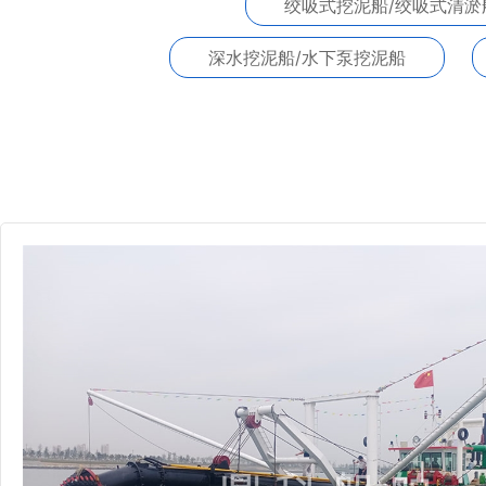
绞吸式挖泥船/绞吸式清淤
深水挖泥船/水下泵挖泥船